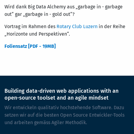
Wird dank Big Data Alchemy aus „garbage in - garbage
out“ gar „garbage in - gold out“?
Vortrag im Rahmen des
Rotary Club Luzern
in der Reihe
„Horizonte und Perspektiven“.
Foliensatz [PDF - 19MB]
Building data-driven web applications with an
open-source toolset and an agile mindset
Wir entwickeln qualitativ hochstehende Software. Dazu
setzen wir auf die besten Open Source Entwickler-Tools
und arbeiten gemäss Agiler Methodik.