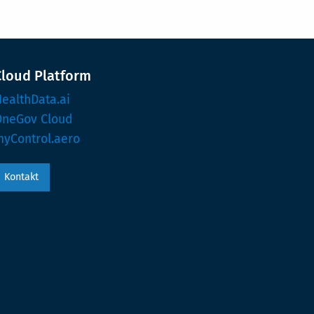
Cloud Platform
ealthData.ai
OneGov Cloud
yControl.aero
Kontakt