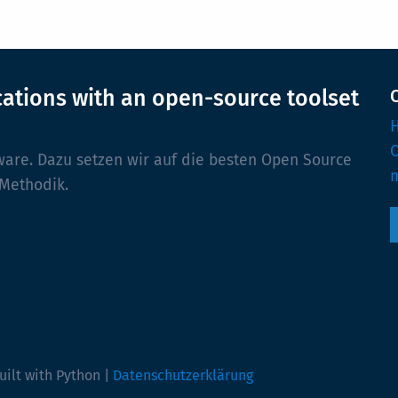
cations with an open-source toolset
H
ware. Dazu setzen wir auf die besten Open Source
m
 Methodik.
uilt with Python |
Datenschutzerklärung