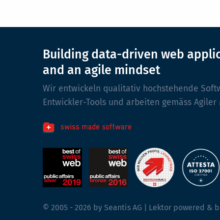
Building data-driven web appli
and an agile mindset
Wir entwickeln qualitativ hochstehende Soft
Entwickler-Tools und arbeiten gemäss Agiler
© 2005 - 2026 by Seantis AG | Lektor powered & b