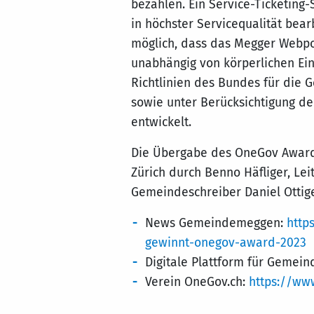
bezahlen. Ein Service-Ticketing-
in höchster Servicequalität bear
möglich, dass das Megger Webpo
unabhängig von körperlichen Ei
Richtlinien des Bundes für die 
sowie unter Berücksichtigung der
entwickelt.
Die Übergabe des OneGov Award 
Zürich durch Benno Häfliger, Lei
Gemeindeschreiber Daniel Ottige
News Gemeindemeggen:
http
gewinnt-onegov-award-2023
Digitale Plattform für Gemei
Verein OneGov.ch:
https://ww