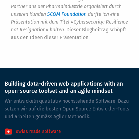
Partner aus der Pharmaindustrie organisiert durch
unseren Kunden
SCQM Foundation
durfte ich eine
Präsentation mit dem Titel «Cybersecurity: Resilience
not Resignation» halten.
Dieser Blogbeitrag schöpft
aus den Ideen dieser Präsentation.
Building data-driven web applications with an
open-source toolset and an agile mindset
Wir entwickeln qualitativ hochstehende Software. Dazu
setzen wir auf die besten Open Source Entwickler-Tools
und arbeiten gemäss Agiler Methodik.