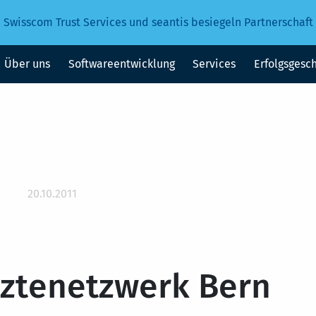
Swisscom Trust Services und seantis besiegeln Partnerschaft
Über uns
Softwareentwicklung
Services
Erfolgsgesc
20.10.2011
rztenetzwerk Bern