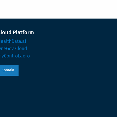
Cloud Platform
ealthData.ai
OneGov Cloud
yControl.aero
Kontakt