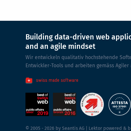
Building data-driven web appli
and an agile mindset
Wir entwickeln qualitativ hochstehende Soft
Entwickler-Tools und arbeiten gemäss Agiler
© 2005 - 2026 by Seantis AG | Lektor powered & b