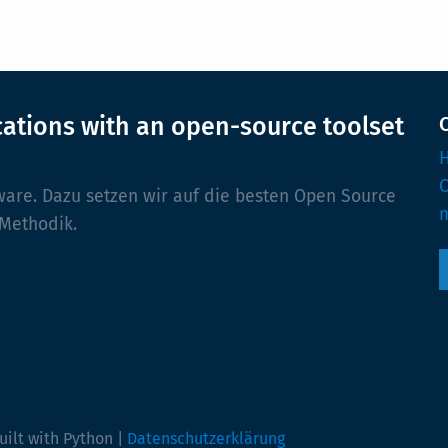
cations with an open-source toolset
H
ware. Dazu setzen wir auf die besten Open Source
m
 Methodik.
uilt with Python |
Datenschutzerklärung