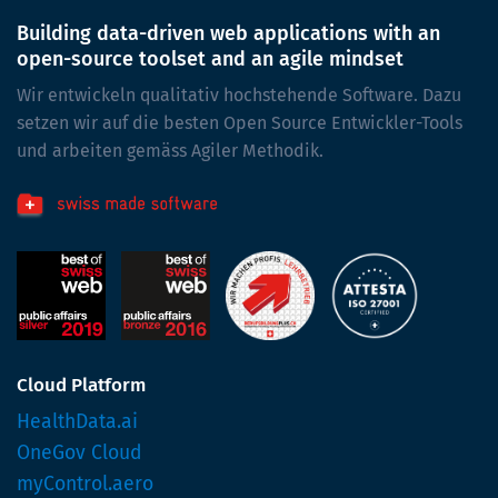
Building data-driven web applications with an
open-source toolset and an agile mindset
Wir entwickeln qualitativ hochstehende Software. Dazu
setzen wir auf die besten Open Source Entwickler-Tools
und arbeiten gemäss Agiler Methodik.
Cloud Platform
HealthData.ai
OneGov Cloud
myControl.aero