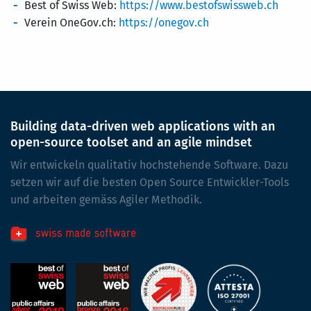
Best of Swiss Web:
https://www.bestofswissweb.ch
Verein OneGov.ch:
https://onegov.ch
Building data-driven web applications with an
open-source toolset and an agile mindset
Wir entwickeln qualitativ hochstehende Software. Dazu
setzen wir auf die besten Open Source Entwickler-Tools
und arbeiten gemäss Agiler Methodik.