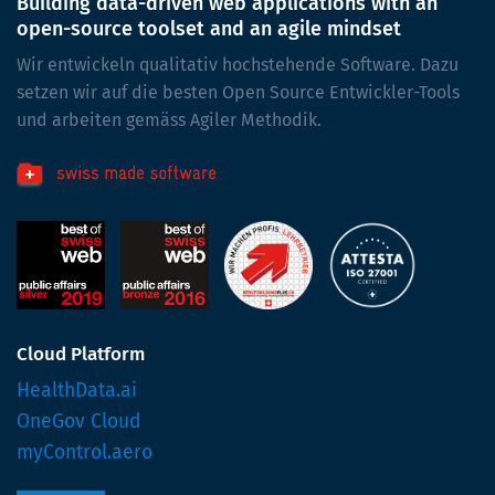
Building data-driven web applications with an
open-source toolset and an agile mindset
Wir entwickeln qualitativ hochstehende Software. Dazu
setzen wir auf die besten Open Source Entwickler-Tools
und arbeiten gemäss Agiler Methodik.
Cloud Platform
HealthData.ai
OneGov Cloud
myControl.aero