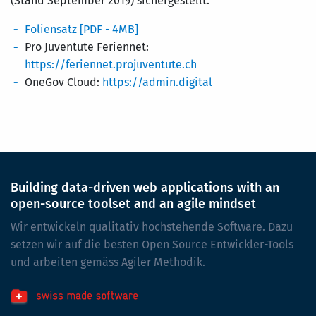
(Stand September 2019) sichergestellt.
Foliensatz [PDF - 4MB]
Pro Juventute Feriennet:
https://feriennet.projuventute.ch
OneGov Cloud:
https://admin.digital
Building data-driven web applications with an
open-source toolset and an agile mindset
Wir entwickeln qualitativ hochstehende Software. Dazu
setzen wir auf die besten Open Source Entwickler-Tools
und arbeiten gemäss Agiler Methodik.