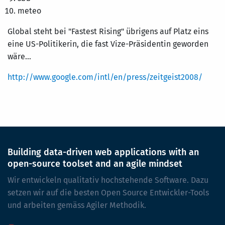
meteo
Global steht bei "Fastest Rising" übrigens auf Platz eins
eine US-Politikerin, die fast Vize-Präsidentin geworden
wäre...
http://www.google.com/intl/en/press/zeitgeist2008/
Building data-driven web applications with an
open-source toolset and an agile mindset
Wir entwickeln qualitativ hochstehende Software. Dazu
setzen wir auf die besten Open Source Entwickler-Tools
und arbeiten gemäss Agiler Methodik.