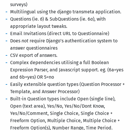
surveys)
Multilingual using the django transmeta application.
Questions (ie.
6
) & SubQuestions (ie. 6
a
), with
appropriate layout tweaks.
Email Invitations (direct URL to Questionnaire)
Does
not
require Django’s authentication system to
answer questionnaires
CSV export of answers.
Complex dependencies utilising a full Boolean
Expression Parser, and Javascript support. eg. (6a=yes
and 6b=yes) OR 5=no
Easily extensible question types (Question Processor +
Template, and Answer Processor)
Built-in Question types include Open (single line),
Open (text area), Yes/No, Yes/No/Dont Know,
Yes/No/Comment, Single Choice, Single Choice +
Freeform Option, Multiple Choice, Multiple Choice +
Freeform Option(s), Number Range, Time Period.