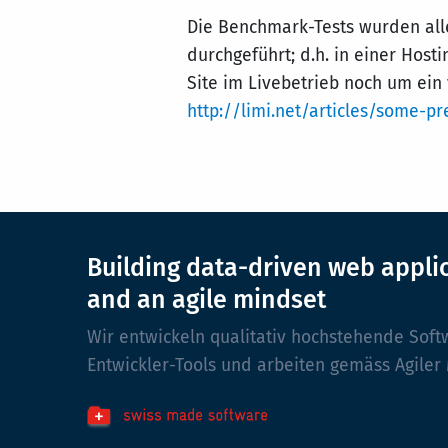
Die Benchmark-Tests wurden all
durchgeführt; d.h. in einer Hos
Site im Livebetrieb noch um ein
http://limi.net/articles/some-p
Building data-driven web appli
and an agile mindset
Wir entwickeln qualitativ hochstehende Soft
Entwickler-Tools und arbeiten gemäss Agiler