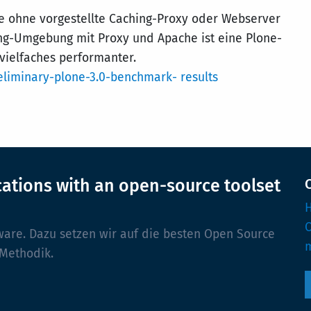
e ohne vorgestellte Caching-Proxy oder Webserver
ting-Umgebung mit Proxy und Apache ist eine Plone-
 vielfaches performanter.
reliminary-plone-3.0-benchmark- results
cations with an open-source toolset
H
ware. Dazu setzen wir auf die besten Open Source
m
 Methodik.