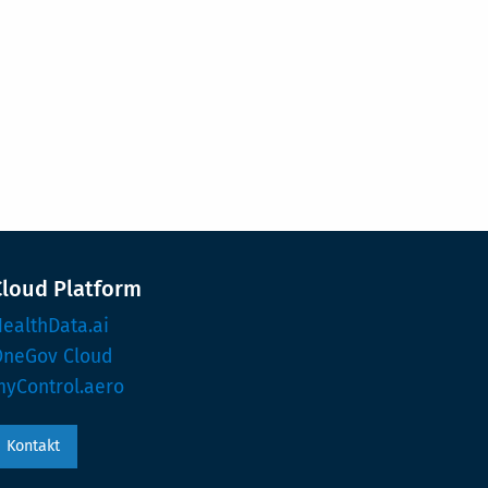
Cloud Platform
ealthData.ai
OneGov Cloud
yControl.aero
Kontakt