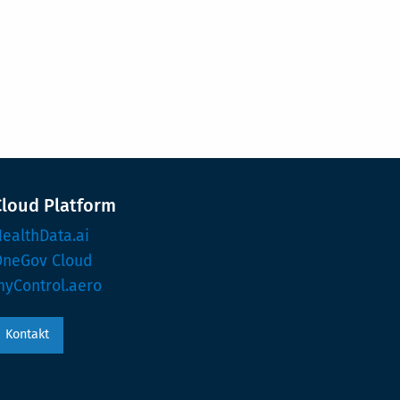
Cloud Platform
ealthData.ai
OneGov Cloud
yControl.aero
Kontakt