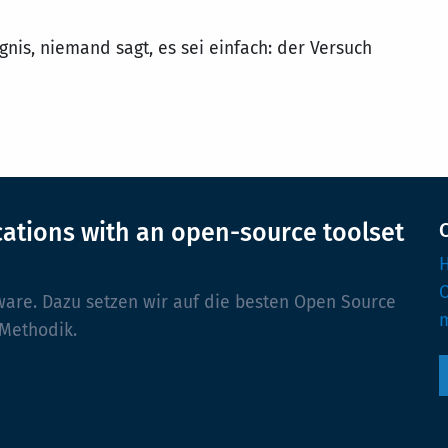
gnis, niemand sagt, es sei einfach: der Versuch
cations with an open-source toolset
H
ware. Dazu setzen wir auf die besten Open Source
m
 Methodik.