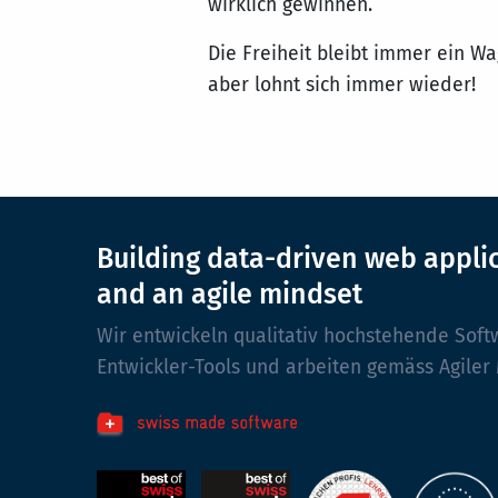
wirklich gewinnen.
Die Freiheit bleibt immer ein Wa
aber lohnt sich immer wieder!
Building data-driven web appli
and an agile mindset
Wir entwickeln qualitativ hochstehende Soft
Entwickler-Tools und arbeiten gemäss Agiler